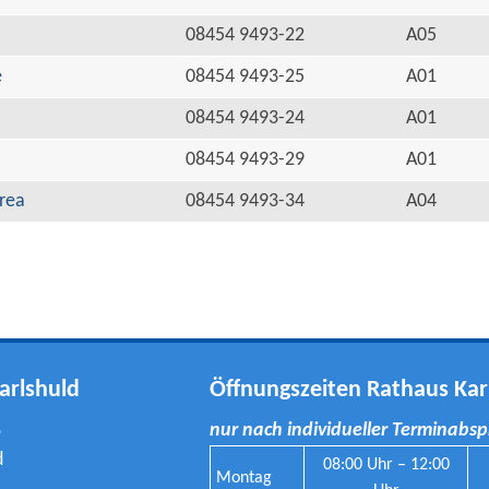
08454 9493-22
A05
e
08454 9493-25
A01
08454 9493-24
A01
08454 9493-29
A01
rea
08454 9493-34
A04
arlshuld
Öffnungszeiten Rathaus Kar
8
nur nach individueller Terminabs
d
08:00 Uhr – 12:00
Montag