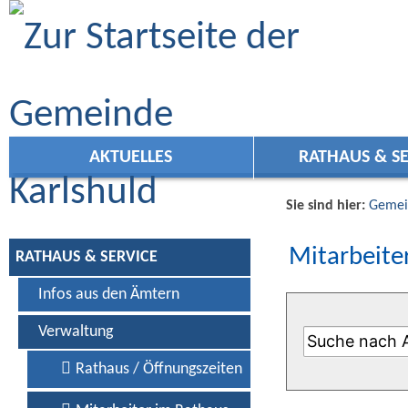
Zum Inhalt
,
zur Navigation
oder
zur Startseite
springen.
AKTUELLES
RATHAUS & SE
Sie sind hier:
Gemei
Mitarbeiter
RATHAUS & SERVICE
Infos aus den Ämtern
Verwaltung
Rathaus / Öffnungszeiten