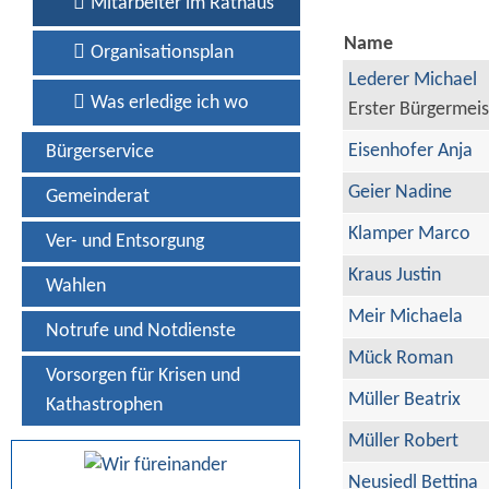
Mitarbeiter im Rathaus
Name
Organisationsplan
Lederer Michael
Was erledige ich wo
Erster Bürgermeis
Eisenhofer Anja
Bürgerservice
Geier Nadine
Gemeinderat
Klamper Marco
Ver- und Entsorgung
Kraus Justin
Wahlen
Meir Michaela
Notrufe und Notdienste
Mück Roman
Vorsorgen für Krisen und
Müller Beatrix
Kathastrophen
Müller Robert
Neusiedl Bettina