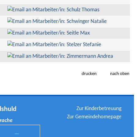
drucken
nach oben
Zur Kinderbetreuung
lshuld
Zur Gemeindehomepage
prache
---