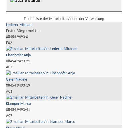
Telefonliste der Mitarbeiter/innen der Verwaltung
Lederer Michael
Erster Bürgermeister
08454 9493-0
E02
Eisenhofer Anja
08454 9493-21
A07
Geier Nadine
08454 9493-19
A01
Klamper Marco
08454 9493-41
A07