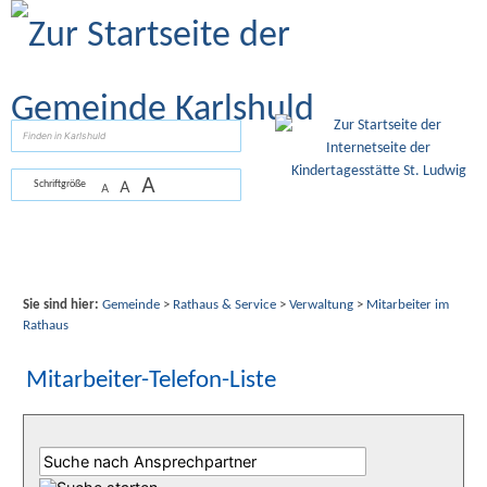
Zum Inhalt
,
zur Navigation
oder
zur Startseite
springen.
suchen
A
A
Schriftgröße
A
Sie sind hier:
Gemeinde
>
Rathaus & Service
>
Verwaltung
>
Mitarbeiter im
Rathaus
Mitarbeiter-Telefon-Liste