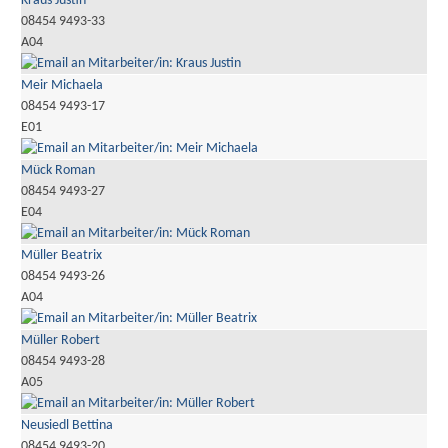
Kraus Justin
08454 9493-33
A04
Meir Michaela
08454 9493-17
E01
Mück Roman
08454 9493-27
E04
Müller Beatrix
08454 9493-26
A04
Müller Robert
08454 9493-28
A05
Neusiedl Bettina
08454 9493-20