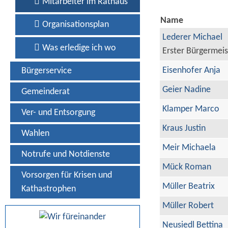
Mitarbeiter im Rathaus
Name
Organisationsplan
Lederer Michael
Was erledige ich wo
Erster Bürgermeis
Eisenhofer Anja
Bürgerservice
Geier Nadine
Gemeinderat
Klamper Marco
Ver- und Entsorgung
Kraus Justin
Wahlen
Meir Michaela
Notrufe und Notdienste
Mück Roman
Vorsorgen für Krisen und
Müller Beatrix
Kathastrophen
Müller Robert
Neusiedl Bettina