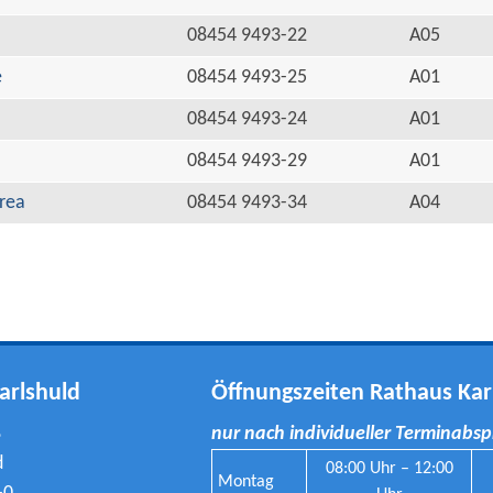
08454 9493-22
A05
e
08454 9493-25
A01
08454 9493-24
A01
08454 9493-29
A01
rea
08454 9493-34
A04
arlshuld
Öffnungszeiten Rathaus Kar
8
nur nach individueller Terminabs
d
08:00 Uhr – 12:00
Montag