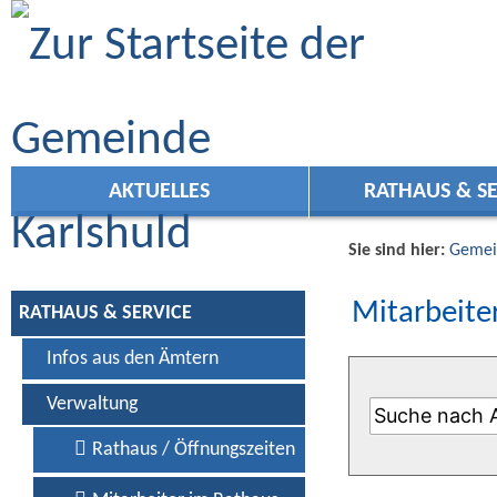
Zum Inhalt
,
zur Navigation
oder
zur Startseite
springen.
AKTUELLES
RATHAUS & SE
Sie sind hier:
Gemei
Mitarbeiter
RATHAUS & SERVICE
Infos aus den Ämtern
Verwaltung
Rathaus / Öffnungszeiten