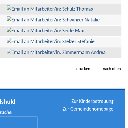
drucken
nach oben
Zur Kinderbetreuung
lshuld
Zur Gemeindehomepage
prache
---