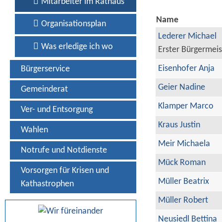
Mitarbeiter im Rathaus
Name
Organisationsplan
Lederer Michael
Was erledige ich wo
Erster Bürgermeis
Eisenhofer Anja
Bürgerservice
Geier Nadine
Gemeinderat
Klamper Marco
Ver- und Entsorgung
Kraus Justin
Wahlen
Meir Michaela
Notrufe und Notdienste
Mück Roman
Vorsorgen für Krisen und
Müller Beatrix
Kathastrophen
Müller Robert
Neusiedl Bettina