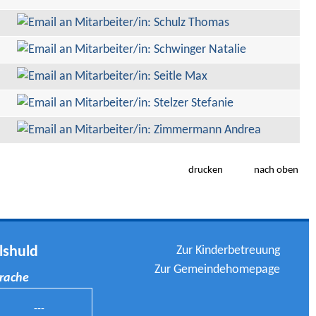
drucken
nach oben
Zur Kinderbetreuung
lshuld
Zur Gemeindehomepage
prache
---