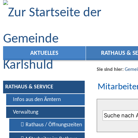
Zum Inhalt
,
zur Navigation
oder
zur Startseite
springen.
AKTUELLES
RATHAUS & SE
Sie sind hier:
Gemei
Mitarbeiter
RATHAUS & SERVICE
Infos aus den Ämtern
Verwaltung
Rathaus / Öffnungszeiten