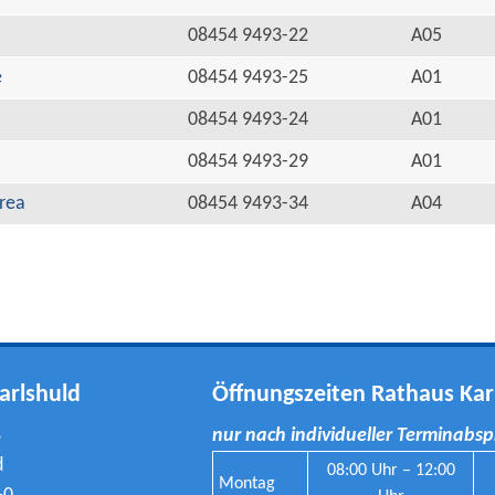
08454 9493-22
A05
e
08454 9493-25
A01
08454 9493-24
A01
08454 9493-29
A01
rea
08454 9493-34
A04
arlshuld
Öffnungszeiten Rathaus Kar
8
nur nach individueller Terminabs
d
08:00 Uhr – 12:00
Montag