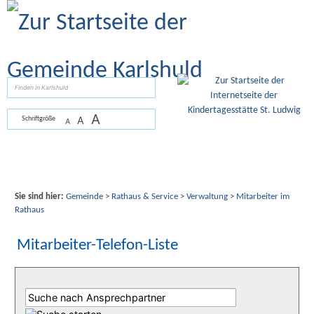
Zum Inhalt
,
zur Navigation
oder
zur Startseite
springen.
suchen
A
A
Schriftgröße
A
Sie sind hier:
Gemeinde
>
Rathaus & Service
>
Verwaltung
>
Mitarbeiter im
Rathaus
Mitarbeiter-Telefon-Liste