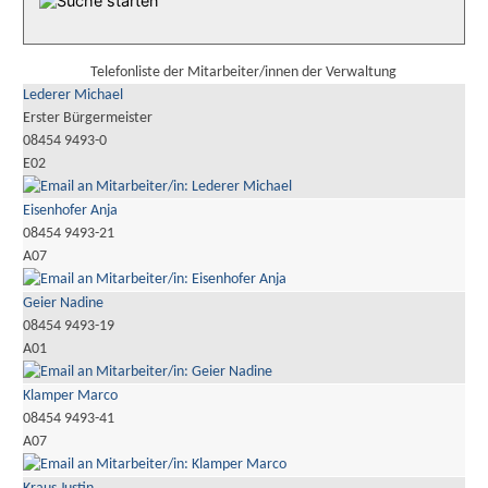
Telefonliste der Mitarbeiter/innen der Verwaltung
Lederer Michael
Erster Bürgermeister
08454 9493-0
E02
Eisenhofer Anja
08454 9493-21
A07
Geier Nadine
08454 9493-19
A01
Klamper Marco
08454 9493-41
A07