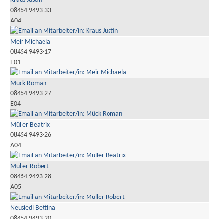
Kraus Justin
08454 9493-33
A04
Meir Michaela
08454 9493-17
E01
Mück Roman
08454 9493-27
E04
Müller Beatrix
08454 9493-26
A04
Müller Robert
08454 9493-28
A05
Neusiedl Bettina
08454 9493-20