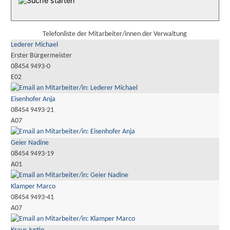
Telefonliste der Mitarbeiter/innen der Verwaltung
Lederer Michael
Erster Bürgermeister
08454 9493-0
E02
Eisenhofer Anja
08454 9493-21
A07
Geier Nadine
08454 9493-19
A01
Klamper Marco
08454 9493-41
A07