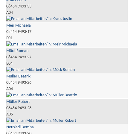
Kraus Justin
08454 9493-33
A04
Meir Michaela
08454 9493-17
E01
Mück Roman
08454 9493-27
E04
Müller Beatrix
08454 9493-26
A04
Müller Robert
08454 9493-28
A05
Neusiedl Bettina
08454 9493-20