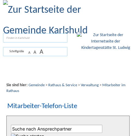
Zum Inhalt
,
zur Navigation
oder
zur Startseite
springen.
suchen
A
A
Schriftgröße
A
Sie sind hier:
Gemeinde
>
Rathaus & Service
>
Verwaltung
>
Mitarbeiter im
Rathaus
Mitarbeiter-Telefon-Liste