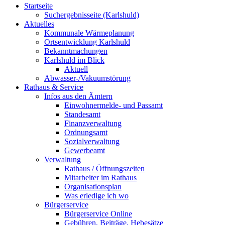
Startseite
Suchergebnisseite (Karlshuld)
Aktuelles
Kommunale Wärmeplanung
Ortsentwicklung Karlshuld
Bekanntmachungen
Karlshuld im Blick
Aktuell
Abwasser-/Vakuumstörung
Rathaus & Service
Infos aus den Ämtern
Einwohnermelde- und Passamt
Standesamt
Finanzverwaltung
Ordnungsamt
Sozialverwaltung
Gewerbeamt
Verwaltung
Rathaus / Öffnungszeiten
Mitarbeiter im Rathaus
Organisationsplan
Was erledige ich wo
Bürgerservice
Bürgerservice Online
Gebühren, Beiträge, Hebesätze