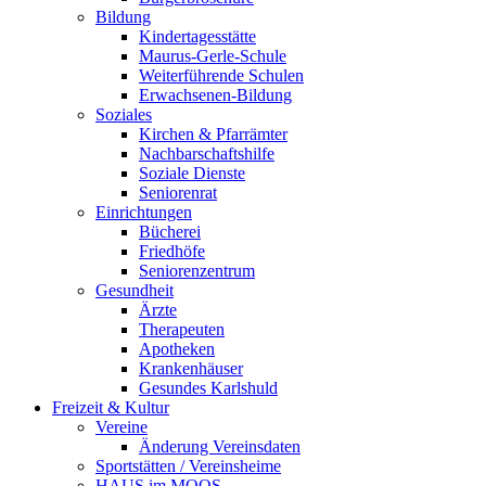
Bildung
Kindertagesstätte
Maurus-Gerle-Schule
Weiterführende Schulen
Erwachsenen-Bildung
Soziales
Kirchen & Pfarrämter
Nachbarschaftshilfe
Soziale Dienste
Seniorenrat
Einrichtungen
Bücherei
Friedhöfe
Seniorenzentrum
Gesundheit
Ärzte
Therapeuten
Apotheken
Krankenhäuser
Gesundes Karlshuld
Freizeit & Kultur
Vereine
Änderung Vereinsdaten
Sportstätten / Vereinsheime
HAUS im MOOS