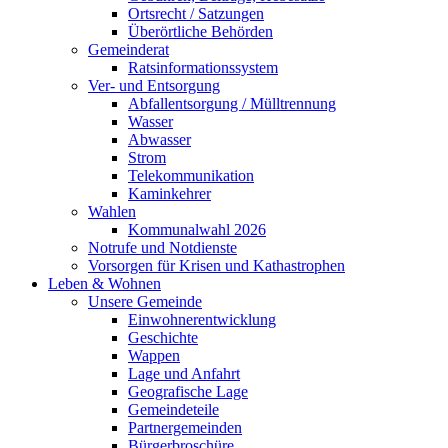
Ortsrecht / Satzungen
Überörtliche Behörden
Gemeinderat
Ratsinformationssystem
Ver- und Entsorgung
Abfallentsorgung / Mülltrennung
Wasser
Abwasser
Strom
Telekommunikation
Kaminkehrer
Wahlen
Kommunalwahl 2026
Notrufe und Notdienste
Vorsorgen für Krisen und Kathastrophen
Leben & Wohnen
Unsere Gemeinde
Einwohnerentwicklung
Geschichte
Wappen
Lage und Anfahrt
Geografische Lage
Gemeindeteile
Partnergemeinden
Bürgerbroschüre