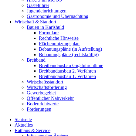
Gästeführer
Jugendeinrichtungen
Gastronomie und Übernachtung
Wirtschaft & Standort
Bauen in Karlshuld
Formulare
Rechtliche Hinweise
Flächennutzungsplan
Bebauungspläne (in Aufstellung)
Bebauungspläne (rechtskräftig)
Breitband
Breitbandausbau Gigabitrichtlinie
Breitbandausbau 2. Verfahren
Breitbandausbau 1. Verfahren
Wirtschaftsstandort
Wirtschaftsförderung
Gewerbegebiet
Öffentlicher Nahverkehr
Bodenrichtwerte
Förderungen
Startseite
Aktuelles
Rathaus & Service
Infos aus den Ämtern