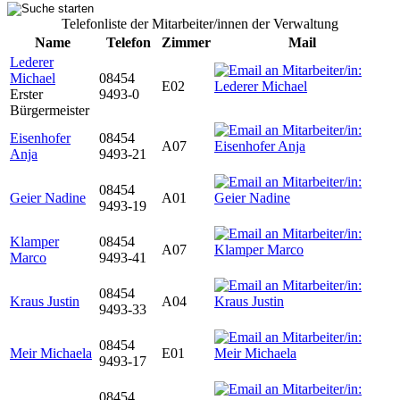
Telefonliste der Mitarbeiter/innen der Verwaltung
Name
Telefon
Zimmer
Mail
Lederer
Michael
08454
E02
Erster
9493-0
Bürgermeister
Eisenhofer
08454
A07
Anja
9493-21
08454
Geier Nadine
A01
9493-19
Klamper
08454
A07
Marco
9493-41
08454
Kraus Justin
A04
9493-33
08454
Meir Michaela
E01
9493-17
08454