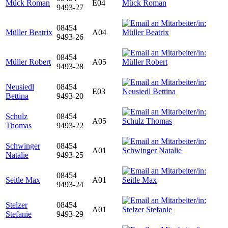
Mück Roman
E04
9493-27
08454
Müller Beatrix
A04
9493-26
08454
Müller Robert
A05
9493-28
Neusiedl
08454
E03
Bettina
9493-20
Schulz
08454
A05
Thomas
9493-22
Schwinger
08454
A01
Natalie
9493-25
08454
Seitle Max
A01
9493-24
Stelzer
08454
A01
Stefanie
9493-29