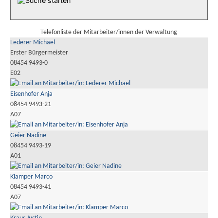
Telefonliste der Mitarbeiter/innen der Verwaltung
Lederer Michael
Erster Bürgermeister
08454 9493-0
E02
Eisenhofer Anja
08454 9493-21
A07
Geier Nadine
08454 9493-19
A01
Klamper Marco
08454 9493-41
A07