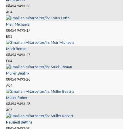
Kraus Justin
08454 9493-33
A04
Meir Michaela
08454 9493-17
E01
Mück Roman
08454 9493-27
E04
Müller Beatrix
08454 9493-26
A04
Müller Robert
08454 9493-28
A05
Neusiedl Bettina
08454 9493-20