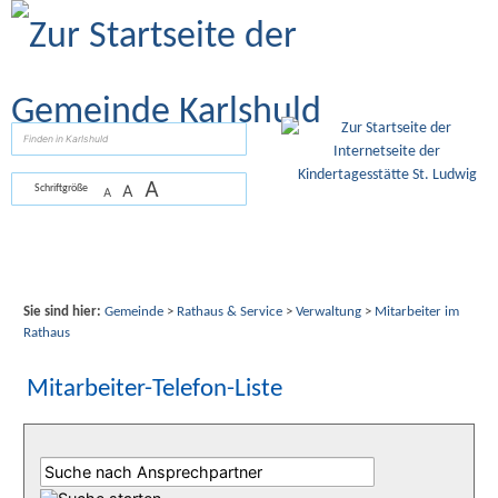
Zum Inhalt
,
zur Navigation
oder
zur Startseite
springen.
suchen
A
A
Schriftgröße
A
Sie sind hier:
Gemeinde
>
Rathaus & Service
>
Verwaltung
>
Mitarbeiter im
Rathaus
Mitarbeiter-Telefon-Liste