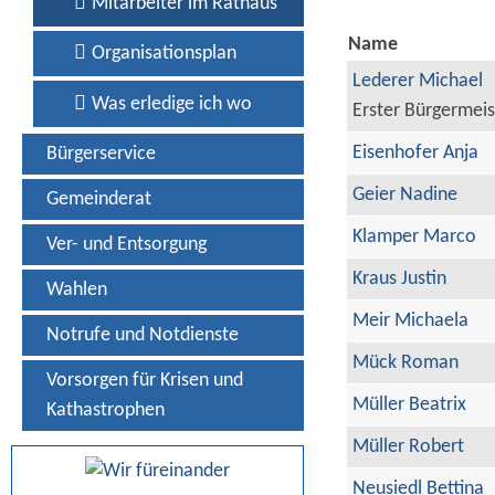
Mitarbeiter im Rathaus
Name
Organisationsplan
Lederer Michael
Was erledige ich wo
Erster Bürgermeis
Eisenhofer Anja
Bürgerservice
Geier Nadine
Gemeinderat
Klamper Marco
Ver- und Entsorgung
Kraus Justin
Wahlen
Meir Michaela
Notrufe und Notdienste
Mück Roman
Vorsorgen für Krisen und
Müller Beatrix
Kathastrophen
Müller Robert
Neusiedl Bettina