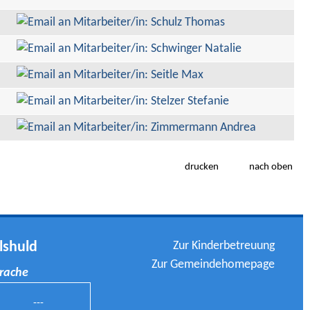
drucken
nach oben
Zur Kinderbetreuung
lshuld
Zur Gemeindehomepage
prache
---