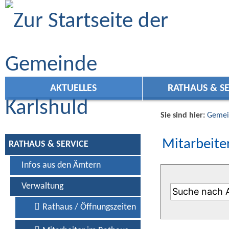
Zum Inhalt
,
zur Navigation
oder
zur Startseite
springen.
AKTUELLES
RATHAUS & SE
Sie sind hier:
Gemei
Mitarbeiter
RATHAUS & SERVICE
Infos aus den Ämtern
Verwaltung
Rathaus / Öffnungszeiten