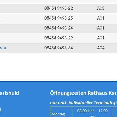
08454 9493-22
A05
e
08454 9493-25
A01
08454 9493-24
A01
08454 9493-29
A01
rea
08454 9493-34
A04
arlshuld
Öffnungszeiten Rathaus Kar
8
nur nach individueller Terminabs
d
08:00 Uhr – 12:00
Montag