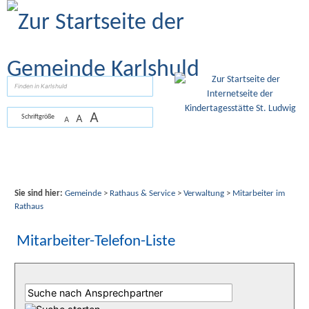
Zum Inhalt
,
zur Navigation
oder
zur Startseite
springen.
suchen
A
A
Schriftgröße
A
Sie sind hier:
Gemeinde
>
Rathaus & Service
>
Verwaltung
>
Mitarbeiter im
Rathaus
Mitarbeiter-Telefon-Liste