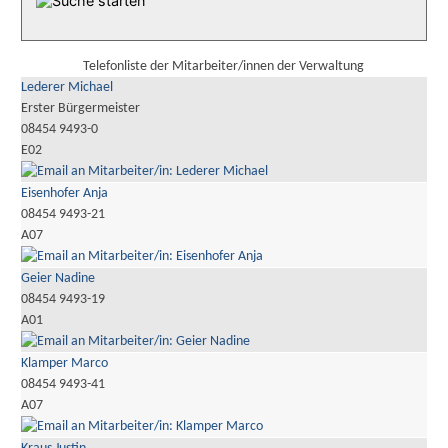
Telefonliste der Mitarbeiter/innen der Verwaltung
Lederer Michael
Erster Bürgermeister
08454 9493-0
E02
Eisenhofer Anja
08454 9493-21
A07
Geier Nadine
08454 9493-19
A01
Klamper Marco
08454 9493-41
A07