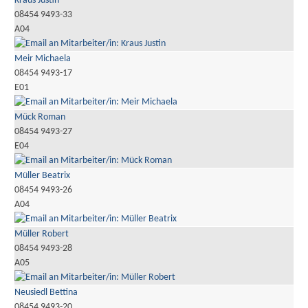
Kraus Justin
08454 9493-33
A04
Meir Michaela
08454 9493-17
E01
Mück Roman
08454 9493-27
E04
Müller Beatrix
08454 9493-26
A04
Müller Robert
08454 9493-28
A05
Neusiedl Bettina
08454 9493-20