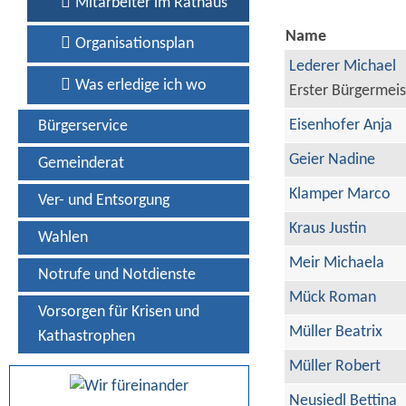
Mitarbeiter im Rathaus
Name
Organisationsplan
Lederer Michael
Was erledige ich wo
Erster Bürgermeis
Eisenhofer Anja
Bürgerservice
Geier Nadine
Gemeinderat
Klamper Marco
Ver- und Entsorgung
Kraus Justin
Wahlen
Meir Michaela
Notrufe und Notdienste
Mück Roman
Vorsorgen für Krisen und
Müller Beatrix
Kathastrophen
Müller Robert
Neusiedl Bettina