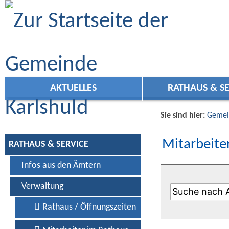
Zum Inhalt
,
zur Navigation
oder
zur Startseite
springen.
AKTUELLES
RATHAUS & SE
Sie sind hier:
Gemei
Mitarbeiter
RATHAUS & SERVICE
Infos aus den Ämtern
Verwaltung
Rathaus / Öffnungszeiten