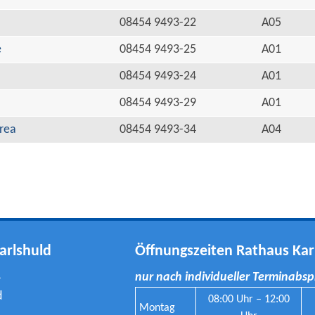
08454 9493-22
A05
e
08454 9493-25
A01
08454 9493-24
A01
08454 9493-29
A01
rea
08454 9493-34
A04
arlshuld
Öffnungszeiten Rathaus Kar
8
nur nach individueller Terminabs
d
08:00 Uhr – 12:00
Montag