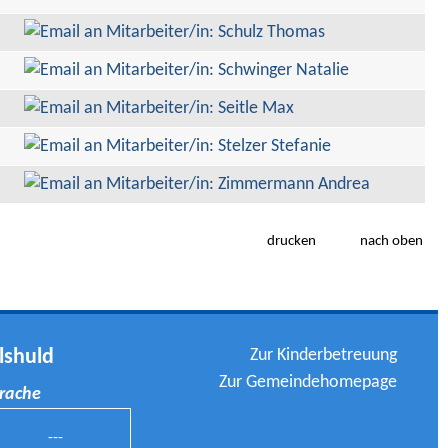
drucken
nach oben
Zur Kinderbetreuung
lshuld
Zur Gemeindehomepage
prache
---