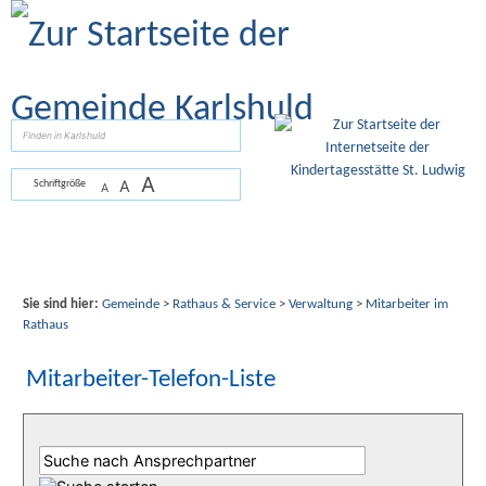
Zum Inhalt
,
zur Navigation
oder
zur Startseite
springen.
suchen
A
A
Schriftgröße
A
Sie sind hier:
Gemeinde
>
Rathaus & Service
>
Verwaltung
>
Mitarbeiter im
Rathaus
Mitarbeiter-Telefon-Liste