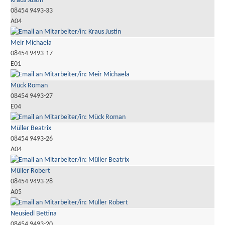
Kraus Justin
08454 9493-33
A04
Meir Michaela
08454 9493-17
E01
Mück Roman
08454 9493-27
E04
Müller Beatrix
08454 9493-26
A04
Müller Robert
08454 9493-28
A05
Neusiedl Bettina
08454 9493-20