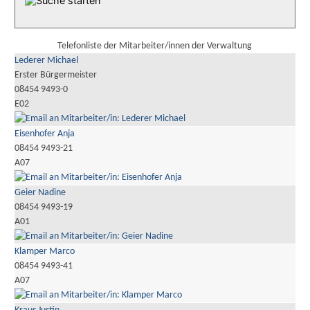
Telefonliste der Mitarbeiter/innen der Verwaltung
Lederer Michael
Erster Bürgermeister
08454 9493-0
E02
Eisenhofer Anja
08454 9493-21
A07
Geier Nadine
08454 9493-19
A01
Klamper Marco
08454 9493-41
A07