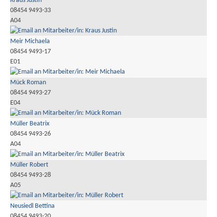
Kraus Justin
08454 9493-33
A04
Meir Michaela
08454 9493-17
E01
Mück Roman
08454 9493-27
E04
Müller Beatrix
08454 9493-26
A04
Müller Robert
08454 9493-28
A05
Neusiedl Bettina
08454 9493-20