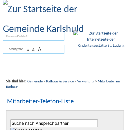
Zum Inhalt
,
zur Navigation
oder
zur Startseite
springen.
suchen
A
A
Schriftgröße
A
Sie sind hier:
Gemeinde
>
Rathaus & Service
>
Verwaltung
>
Mitarbeiter im
Rathaus
Mitarbeiter-Telefon-Liste