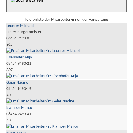
Telefonliste der Mitarbeiter/innen der Verwaltung
Lederer Michael
Erster Bürgermeister
08454 9493-0
E02
Eisenhofer Anja
08454 9493-21
A07
Geier Nadine
08454 9493-19
A01
Klamper Marco
08454 9493-41
A07