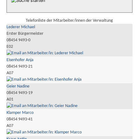
Telefonliste der Mitarbeiter/innen der Verwaltung
Lederer Michael
Erster Bürgermeister
08454 9493-0
E02
Eisenhofer Anja
08454 9493-21
A07
Geier Nadine
08454 9493-19
A01
Klamper Marco
08454 9493-41
A07