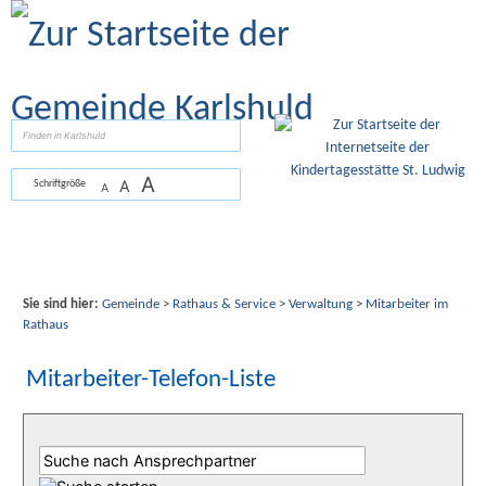
Zum Inhalt
,
zur Navigation
oder
zur Startseite
springen.
suchen
A
A
Schriftgröße
A
Sie sind hier:
Gemeinde
>
Rathaus & Service
>
Verwaltung
>
Mitarbeiter im
Rathaus
Mitarbeiter-Telefon-Liste