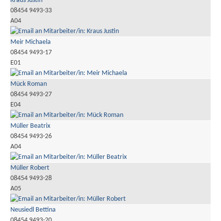
Kraus Justin
08454 9493-33
A04
Meir Michaela
08454 9493-17
E01
Mück Roman
08454 9493-27
E04
Müller Beatrix
08454 9493-26
A04
Müller Robert
08454 9493-28
A05
Neusiedl Bettina
08454 9493-20