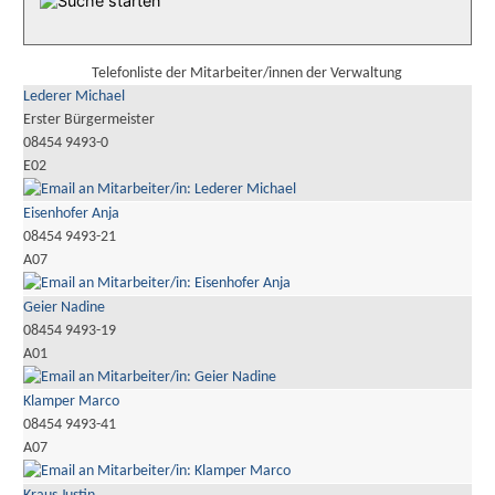
Telefonliste der Mitarbeiter/innen der Verwaltung
Lederer Michael
Erster Bürgermeister
08454 9493-0
E02
Eisenhofer Anja
08454 9493-21
A07
Geier Nadine
08454 9493-19
A01
Klamper Marco
08454 9493-41
A07