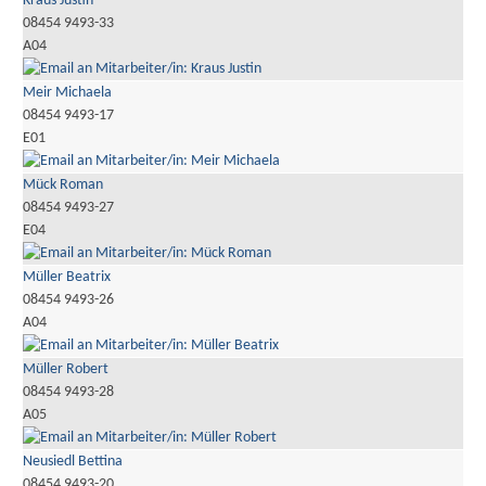
Kraus Justin
08454 9493-33
A04
Meir Michaela
08454 9493-17
E01
Mück Roman
08454 9493-27
E04
Müller Beatrix
08454 9493-26
A04
Müller Robert
08454 9493-28
A05
Neusiedl Bettina
08454 9493-20