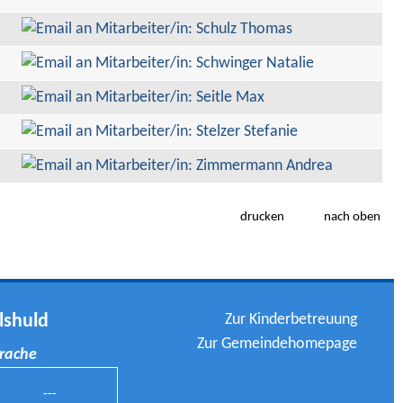
drucken
nach oben
Zur Kinderbetreuung
lshuld
Zur Gemeindehomepage
prache
---