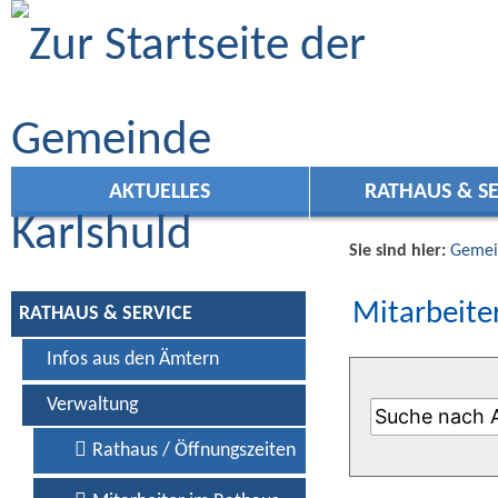
Zum Inhalt
,
zur Navigation
oder
zur Startseite
springen.
AKTUELLES
RATHAUS & SE
Sie sind hier:
Gemei
Mitarbeiter
RATHAUS & SERVICE
Infos aus den Ämtern
Verwaltung
Rathaus / Öffnungszeiten