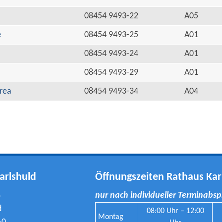
08454 9493-22
A05
e
08454 9493-25
A01
08454 9493-24
A01
08454 9493-29
A01
rea
08454 9493-34
A04
arlshuld
Öffnungszeiten Rathaus Kar
8
nur nach individueller Terminabs
d
08:00 Uhr – 12:00
Montag