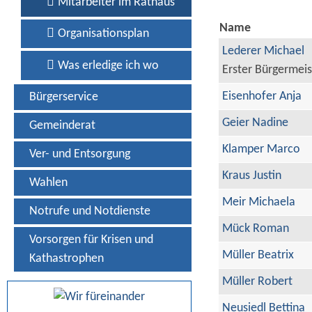
Mitarbeiter im Rathaus
Name
Organisationsplan
Lederer Michael
Was erledige ich wo
Erster Bürgermeis
Eisenhofer Anja
Bürgerservice
Geier Nadine
Gemeinderat
Klamper Marco
Ver- und Entsorgung
Kraus Justin
Wahlen
Meir Michaela
Notrufe und Notdienste
Mück Roman
Vorsorgen für Krisen und
Müller Beatrix
Kathastrophen
Müller Robert
Neusiedl Bettina