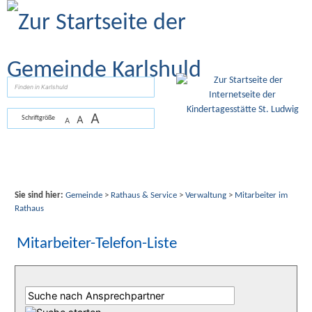
Zum Inhalt
,
zur Navigation
oder
zur Startseite
springen.
suchen
A
A
Schriftgröße
A
Sie sind hier:
Gemeinde
>
Rathaus & Service
>
Verwaltung
>
Mitarbeiter im
Rathaus
Mitarbeiter-Telefon-Liste