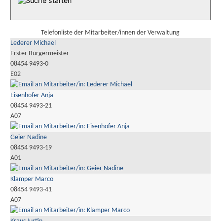
Telefonliste der Mitarbeiter/innen der Verwaltung
Lederer Michael
Erster Bürgermeister
08454 9493-0
E02
Eisenhofer Anja
08454 9493-21
A07
Geier Nadine
08454 9493-19
A01
Klamper Marco
08454 9493-41
A07