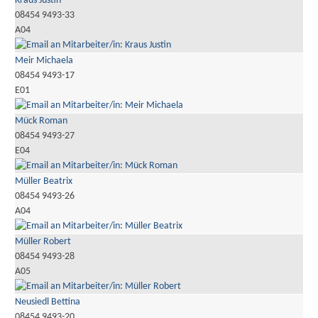
Kraus Justin
08454 9493-33
A04
Meir Michaela
08454 9493-17
E01
Mück Roman
08454 9493-27
E04
Müller Beatrix
08454 9493-26
A04
Müller Robert
08454 9493-28
A05
Neusiedl Bettina
08454 9493-20