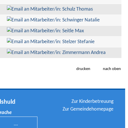
drucken
nach oben
Zur Kinderbetreuung
lshuld
Zur Gemeindehomepage
prache
---