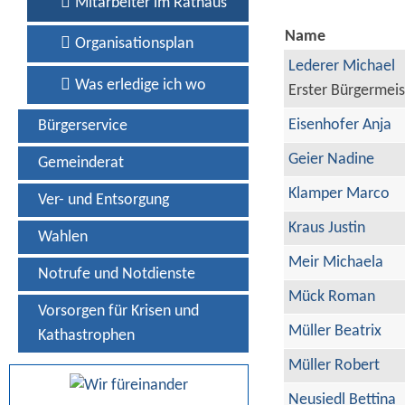
Mitarbeiter im Rathaus
Name
Organisationsplan
Lederer Michael
Was erledige ich wo
Erster Bürgermeis
Eisenhofer Anja
Bürgerservice
Geier Nadine
Gemeinderat
Klamper Marco
Ver- und Entsorgung
Kraus Justin
Wahlen
Meir Michaela
Notrufe und Notdienste
Mück Roman
Vorsorgen für Krisen und
Müller Beatrix
Kathastrophen
Müller Robert
Neusiedl Bettina