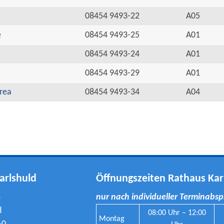
08454 9493-22
A05
e
08454 9493-25
A01
08454 9493-24
A01
08454 9493-29
A01
rea
08454 9493-34
A04
arlshuld
Öffnungszeiten Rathaus Kar
8
nur nach individueller Terminabs
d
08:00 Uhr – 12:00
Montag