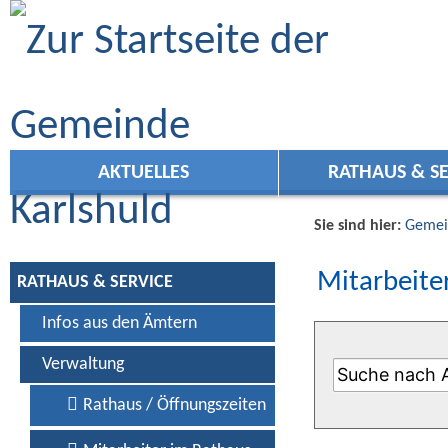
Zum Inhalt
,
zur Navigation
oder
zur Startseite
springen.
AKTUELLES
RATHAUS & SE
Sie sind hier:
Gemei
Mitarbeiter
RATHAUS & SERVICE
Infos aus den Ämtern
Verwaltung
Rathaus / Öffnungszeiten