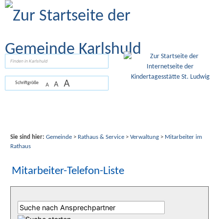
Zum Inhalt
,
zur Navigation
oder
zur Startseite
springen.
suchen
A
A
Schriftgröße
A
Sie sind hier:
Gemeinde
>
Rathaus & Service
>
Verwaltung
>
Mitarbeiter im
Rathaus
Mitarbeiter-Telefon-Liste