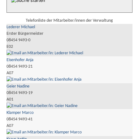
Telefonliste der Mitarbeiter/innen der Verwaltung
Lederer Michael
Erster Bürgermeister
08454 9493-0
E02
Eisenhofer Anja
08454 9493-21
A07
Geier Nadine
08454 9493-19
A01
Klamper Marco
08454 9493-41
A07