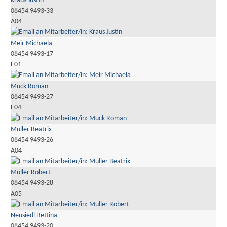
Kraus Justin
08454 9493-33
A04
Meir Michaela
08454 9493-17
E01
Mück Roman
08454 9493-27
E04
Müller Beatrix
08454 9493-26
A04
Müller Robert
08454 9493-28
A05
Neusiedl Bettina
08454 9493-20