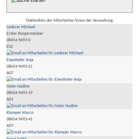
Telefonliste der Mitarbeiter/innen der Verwaltung
Lederer Michael
Erster Bürgermeister
08454 9493-0
E02
Eisenhofer Anja
08454 9493-21
A07
Geier Nadine
08454 9493-19
A01
Klamper Marco
08454 9493-41
A07