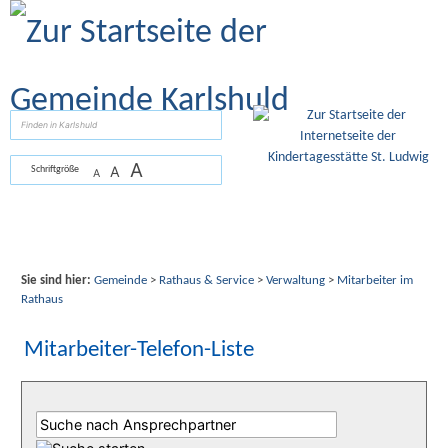
Zum Inhalt
,
zur Navigation
oder
zur Startseite
springen.
suchen
A
A
Schriftgröße
A
Sie sind hier:
Gemeinde
>
Rathaus & Service
>
Verwaltung
>
Mitarbeiter im
Rathaus
Mitarbeiter-Telefon-Liste