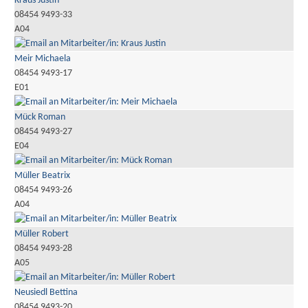
Kraus Justin
08454 9493-33
A04
Meir Michaela
08454 9493-17
E01
Mück Roman
08454 9493-27
E04
Müller Beatrix
08454 9493-26
A04
Müller Robert
08454 9493-28
A05
Neusiedl Bettina
08454 9493-20