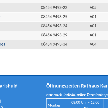
08454 9493-22
A05
e
08454 9493-25
A01
08454 9493-24
A01
08454 9493-29
A01
rea
08454 9493-34
A04
arlshuld
Öffnungszeiten Rathaus Kar
8
nur nach individueller Terminabs
d
08:00 Uhr – 12:00
Montag