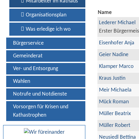
Mitarbeiter im Rathaus
Name
Organisationsplan
Lederer Michael
Was erledige ich wo
Erster Bürgermeis
Eisenhofer Anja
Bürgerservice
Geier Nadine
Gemeinderat
Klamper Marco
Ver- und Entsorgung
Kraus Justin
Wahlen
Meir Michaela
Notrufe und Notdienste
Mück Roman
Vorsorgen für Krisen und
Müller Beatrix
Kathastrophen
Müller Robert
Neusiedl Bettina