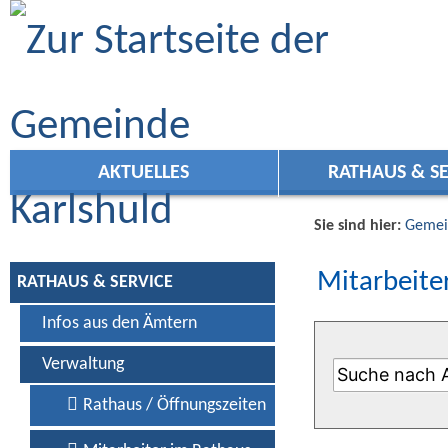
Zum Inhalt
,
zur Navigation
oder
zur Startseite
springen.
AKTUELLES
RATHAUS & SE
Sie sind hier:
Gemei
Mitarbeiter
RATHAUS & SERVICE
Infos aus den Ämtern
Verwaltung
Rathaus / Öffnungszeiten