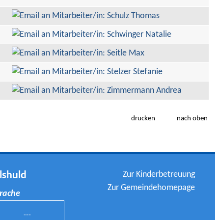
drucken
nach oben
Zur Kinderbetreuung
lshuld
Zur Gemeindehomepage
prache
---