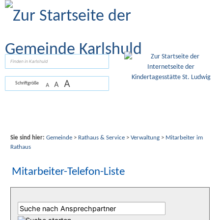
Zum Inhalt
,
zur Navigation
oder
zur Startseite
springen.
suchen
A
A
Schriftgröße
A
Sie sind hier:
Gemeinde
>
Rathaus & Service
>
Verwaltung
>
Mitarbeiter im
Rathaus
Mitarbeiter-Telefon-Liste