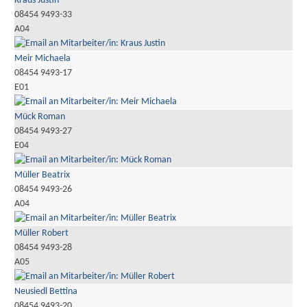
Kraus Justin
08454 9493-33
A04
Meir Michaela
08454 9493-17
E01
Mück Roman
08454 9493-27
E04
Müller Beatrix
08454 9493-26
A04
Müller Robert
08454 9493-28
A05
Neusiedl Bettina
08454 9493-20