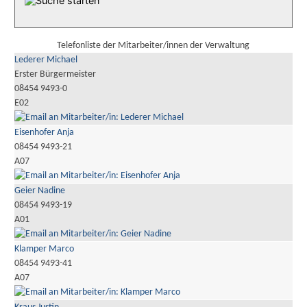
Telefonliste der Mitarbeiter/innen der Verwaltung
Lederer Michael
Erster Bürgermeister
08454 9493-0
E02
Eisenhofer Anja
08454 9493-21
A07
Geier Nadine
08454 9493-19
A01
Klamper Marco
08454 9493-41
A07