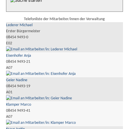
Telefonliste der Mitarbeiter/innen der Verwaltung
Lederer Michael
Erster Bürgermeister
08454 9493-0
E02
Eisenhofer Anja
08454 9493-21
A07
Geier Nadine
08454 9493-19
A01
Klamper Marco
08454 9493-41
A07