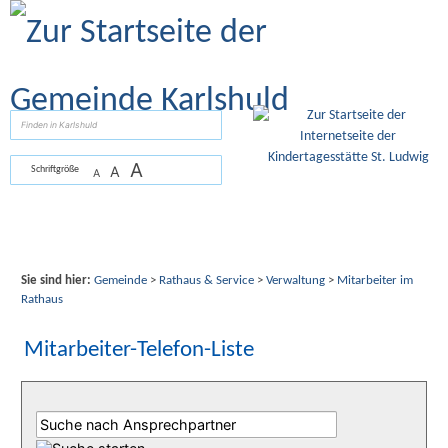
Zum Inhalt
,
zur Navigation
oder
zur Startseite
springen.
suchen
A
A
Schriftgröße
A
Sie sind hier:
Gemeinde
>
Rathaus & Service
>
Verwaltung
>
Mitarbeiter im
Rathaus
Mitarbeiter-Telefon-Liste