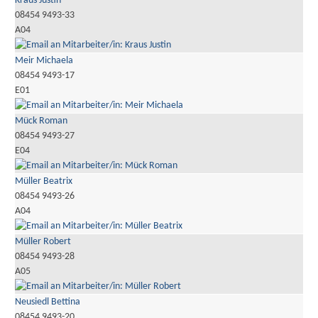
Kraus Justin
08454 9493-33
A04
Meir Michaela
08454 9493-17
E01
Mück Roman
08454 9493-27
E04
Müller Beatrix
08454 9493-26
A04
Müller Robert
08454 9493-28
A05
Neusiedl Bettina
08454 9493-20