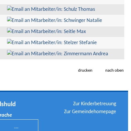
drucken
nach oben
Zur Kinderbetreuung
lshuld
Zur Gemeindehomepage
prache
---