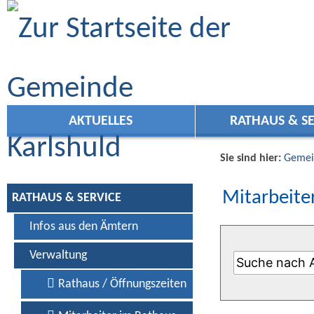
Zum Inhalt
,
zur Navigation
oder
zur Startseite
springen.
AKTUELLES
RATHAUS & SE
Sie sind hier:
Gemei
Mitarbeiter
RATHAUS & SERVICE
Infos aus den Ämtern
Verwaltung
Rathaus / Öffnungszeiten