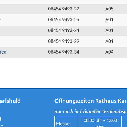
08454 9493-22
A05
e
08454 9493-25
A01
08454 9493-24
A01
08454 9493-29
A01
rea
08454 9493-34
A04
arlshuld
Öffnungszeiten Rathaus Kar
8
nur nach individueller Terminabs
d
08:00 Uhr – 12:00
Montag