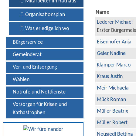
Mitarbeiter im Rathaus
Name
Organisationsplan
Lederer Michael
Was erledige ich wo
Erster Bürgermeis
Eisenhofer Anja
Bürgerservice
Geier Nadine
Gemeinderat
Klamper Marco
Ver- und Entsorgung
Kraus Justin
Wahlen
Meir Michaela
Notrufe und Notdienste
Mück Roman
Vorsorgen für Krisen und
Müller Beatrix
Kathastrophen
Müller Robert
Neusiedl Bettina