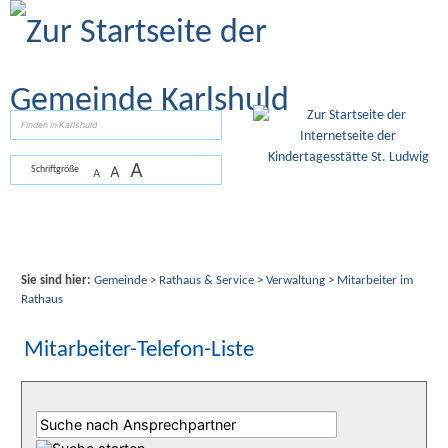
Zum Inhalt
,
zur Navigation
oder
zur Startseite
springen.
suchen
A
A
Schriftgröße
A
Sie sind hier:
Gemeinde
>
Rathaus & Service
>
Verwaltung
>
Mitarbeiter im
Rathaus
Mitarbeiter-Telefon-Liste