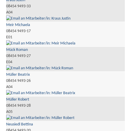
Kraus Justin
08454 9493-33
A04
Meir Michaela
08454 9493-17
E01
Mück Roman
08454 9493-27
E04
Müller Beatrix
08454 9493-26
A04
Müller Robert
08454 9493-28
A05
Neusiedl Bettina
08454 9493-20