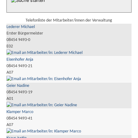
Telefonliste der Mitarbeiter/innen der Verwaltung
Lederer Michael
Erster Bürgermeister
08454 9493-0
E02
Eisenhofer Anja
08454 9493-21
A07
Geier Nadine
08454 9493-19
A01
Klamper Marco
08454 9493-41
A07