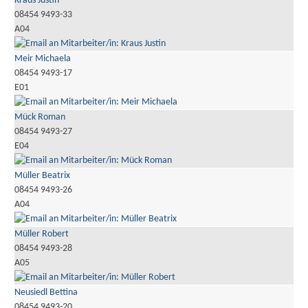
Kraus Justin
08454 9493-33
A04
Meir Michaela
08454 9493-17
E01
Mück Roman
08454 9493-27
E04
Müller Beatrix
08454 9493-26
A04
Müller Robert
08454 9493-28
A05
Neusiedl Bettina
08454 9493-20