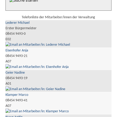
Telefonliste der Mitarbeiter/innen der Verwaltung
Lederer Michael
Erster Bürgermeister
08454 9493-0
E02
Eisenhofer Anja
08454 9493-21
A07
Geier Nadine
08454 9493-19
A01
Klamper Marco
08454 9493-41
A07