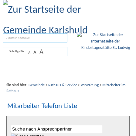
Zum Inhalt
,
zur Navigation
oder
zur Startseite
springen.
suchen
A
A
Schriftgröße
A
Sie sind hier:
Gemeinde
>
Rathaus & Service
>
Verwaltung
>
Mitarbeiter im
Rathaus
Mitarbeiter-Telefon-Liste