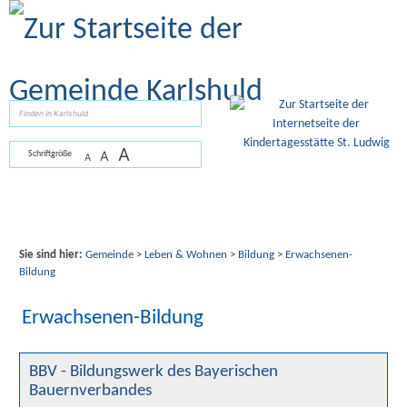
Zum Inhalt
,
zur Navigation
oder
zur Startseite
springen.
suchen
A
A
Schriftgröße
A
Sie sind hier:
Gemeinde
>
Leben & Wohnen
>
Bildung
>
Erwachsenen-
Bildung
Erwachsenen-Bildung
BBV - Bildungswerk des Bayerischen
Bauernverbandes