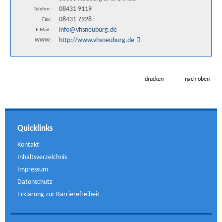
08431 9119
Telefon:
08431 7928
Fax:
info@vhsneuburg.de
E-Mail:
http://www.vhsneuburg.de
WWW:
drucken
nach oben
Quicklinks
Kontakt
Inhaltsverzeichnis
Impressum
Datenschutz
Erklärung zur Barrierefreiheit