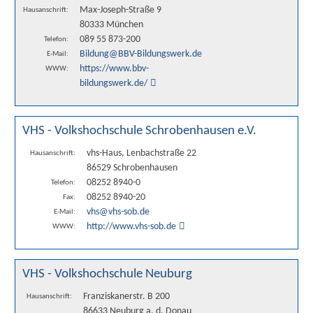
Max-Joseph-Straße 9
Hausanschrift:
80333 München
089 55 873-200
Telefon:
Bildung@BBV-Bildungswerk.de
E-Mail:
https://www.bbv-
WWW:
bildungswerk.de/
VHS - Volkshochschule Schrobenhausen e.V.
vhs-Haus, Lenbachstraße 22
Hausanschrift:
86529 Schrobenhausen
08252 8940-0
Telefon:
08252 8940-20
Fax:
vhs@vhs-sob.de
E-Mail:
http://www.vhs-sob.de
WWW:
VHS - Volkshochschule Neuburg
Franziskanerstr. B 200
Hausanschrift:
86633 Neuburg a. d. Donau