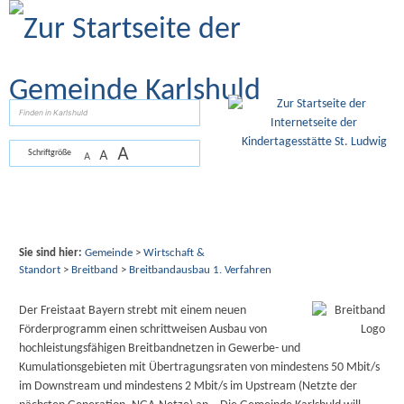
Zum Inhalt
,
zur Navigation
oder
zur Startseite
springen.
suchen
A
A
Schriftgröße
A
Sie sind hier:
Gemeinde
>
Wirtschaft &
Standort
>
Breitband
>
Breitbandausbau 1. Verfahren
Der Freistaat Bayern strebt mit einem neuen
Förderprogramm einen schrittweisen Ausbau von
hochleistungsfähigen Breitbandnetzen in Gewerbe- und
Kumulationsgebieten mit Übertragungsraten von mindestens 50 Mbit/s
im Downstream und mindestens 2 Mbit/s im Upstream (Netzte der