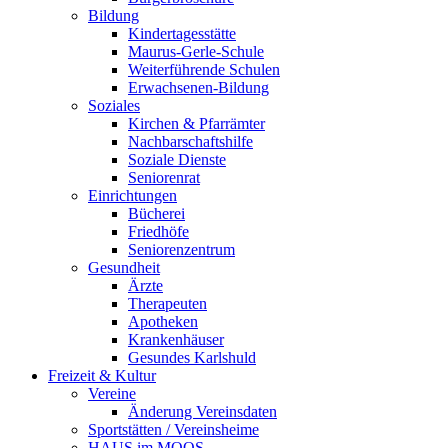
Bildung
Kindertagesstätte
Maurus-Gerle-Schule
Weiterführende Schulen
Erwachsenen-Bildung
Soziales
Kirchen & Pfarrämter
Nachbarschaftshilfe
Soziale Dienste
Seniorenrat
Einrichtungen
Bücherei
Friedhöfe
Seniorenzentrum
Gesundheit
Ärzte
Therapeuten
Apotheken
Krankenhäuser
Gesundes Karlshuld
Freizeit & Kultur
Vereine
Änderung Vereinsdaten
Sportstätten / Vereinsheime
HAUS im MOOS