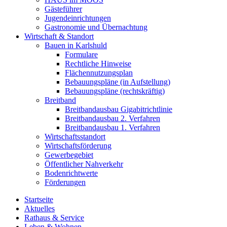
Gästeführer
Jugendeinrichtungen
Gastronomie und Übernachtung
Wirtschaft & Standort
Bauen in Karlshuld
Formulare
Rechtliche Hinweise
Flächennutzungsplan
Bebauungspläne (in Aufstellung)
Bebauungspläne (rechtskräftig)
Breitband
Breitbandausbau Gigabitrichtlinie
Breitbandausbau 2. Verfahren
Breitbandausbau 1. Verfahren
Wirtschaftsstandort
Wirtschaftsförderung
Gewerbegebiet
Öffentlicher Nahverkehr
Bodenrichtwerte
Förderungen
Startseite
Aktuelles
Rathaus & Service
Leben & Wohnen