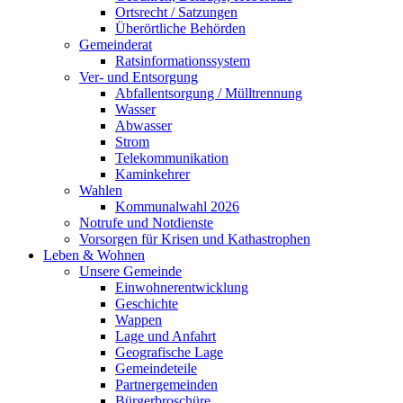
Ortsrecht / Satzungen
Überörtliche Behörden
Gemeinderat
Ratsinformationssystem
Ver- und Entsorgung
Abfallentsorgung / Mülltrennung
Wasser
Abwasser
Strom
Telekommunikation
Kaminkehrer
Wahlen
Kommunalwahl 2026
Notrufe und Notdienste
Vorsorgen für Krisen und Kathastrophen
Leben & Wohnen
Unsere Gemeinde
Einwohnerentwicklung
Geschichte
Wappen
Lage und Anfahrt
Geografische Lage
Gemeindeteile
Partnergemeinden
Bürgerbroschüre