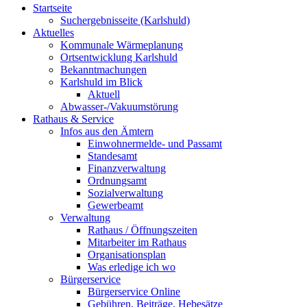
Startseite
Suchergebnisseite (Karlshuld)
Aktuelles
Kommunale Wärmeplanung
Ortsentwicklung Karlshuld
Bekanntmachungen
Karlshuld im Blick
Aktuell
Abwasser-/Vakuumstörung
Rathaus & Service
Infos aus den Ämtern
Einwohnermelde- und Passamt
Standesamt
Finanzverwaltung
Ordnungsamt
Sozialverwaltung
Gewerbeamt
Verwaltung
Rathaus / Öffnungszeiten
Mitarbeiter im Rathaus
Organisationsplan
Was erledige ich wo
Bürgerservice
Bürgerservice Online
Gebühren, Beiträge, Hebesätze