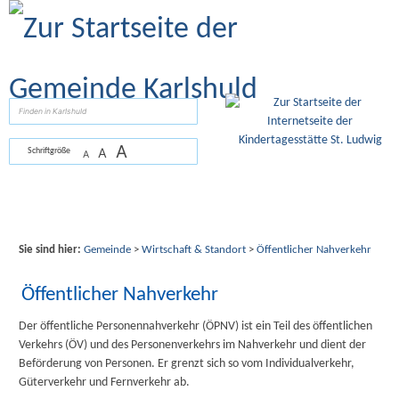
Zum Inhalt
,
zur Navigation
oder
zur Startseite
springen.
suchen
A
A
Schriftgröße
A
Sie sind hier:
Gemeinde
>
Wirtschaft & Standort
>
Öffentlicher Nahverkehr
Öffentlicher Nahverkehr
Der öffentliche Personennahverkehr (ÖPNV) ist ein Teil des öffentlichen
Verkehrs (ÖV) und des Personenverkehrs im Nahverkehr und dient der
Beförderung von Personen. Er grenzt sich so vom Individualverkehr,
Güterverkehr und Fernverkehr ab.