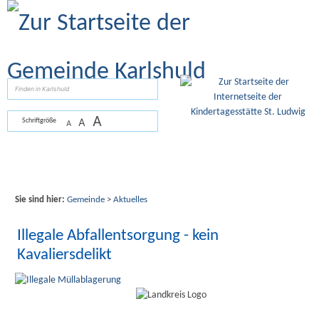
Zum Inhalt
,
zur Navigation
oder
zur Startseite
springen.
suchen
A
A
Schriftgröße
A
Sie sind hier:
Gemeinde
>
Aktuelles
Illegale Abfallentsorgung - kein
Kavaliersdelikt