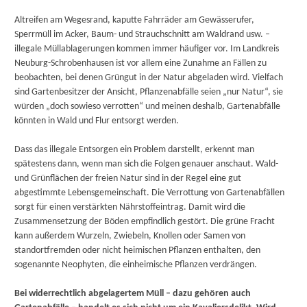
Altreifen am Wegesrand, kaputte Fahrräder am Gewässerufer,
Sperrmüll im Acker, Baum- und Strauchschnitt am Waldrand usw. –
illegale Müllablagerungen kommen immer häufiger vor. Im Landkreis
Neuburg-Schrobenhausen ist vor allem eine Zunahme an Fällen zu
beobachten, bei denen Grüngut in der Natur abgeladen wird. Vielfach
sind Gartenbesitzer der Ansicht, Pflanzenabfälle seien „nur Natur“, sie
würden „doch sowieso verrotten“ und meinen deshalb, Gartenabfälle
könnten in Wald und Flur entsorgt werden.
Dass das illegale Entsorgen ein Problem darstellt, erkennt man
spätestens dann, wenn man sich die Folgen genauer anschaut. Wald-
und Grünflächen der freien Natur sind in der Regel eine gut
abgestimmte Lebensgemeinschaft. Die Verrottung von Gartenabfällen
sorgt für einen verstärkten Nährstoffeintrag. Damit wird die
Zusammensetzung der Böden empfindlich gestört. Die grüne Fracht
kann außerdem Wurzeln, Zwiebeln, Knollen oder Samen von
standortfremden oder nicht heimischen Pflanzen enthalten, den
sogenannte Neophyten, die einheimische Pflanzen verdrängen.
Bei widerrechtlich abgelagertem Müll – dazu gehören auch