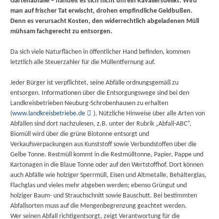
Gartenabfälle – handelt es sich nicht um ein Kavaliersdelikt. Wird
man auf frischer Tat erwischt, drohen empfindliche Geldbußen.
Denn es verursacht Kosten, den widerrechtlich abgeladenen Müll
mühsam fachgerecht zu entsorgen.
Da sich viele Naturflächen in öffentlicher Hand befinden, kommen
letztlich alle Steuerzahler für die Müllentfernung auf.
Jeder Bürger ist verpflichtet, seine Abfälle ordnungsgemäß zu
entsorgen. Informationen über die Entsorgungswege sind bei den
Landkreisbetrieben Neuburg-Schrobenhausen zu erhalten
(
www.landkreisbetriebe.de
). Nützliche Hinweise über alle Arten von
Abfällen sind dort nachzulesen, z.B. unter der Rubrik „Abfall-ABC“.
Biomüll wird über die grüne Biotonne entsorgt und
Verkaufsverpackungen aus Kunststoff sowie Verbundstoffen über die
Gelbe Tonne. Restmüll kommt in die Restmülltonne, Papier, Pappe und
Kartonagen in die Blaue Tonne oder auf den Wertstoffhof. Dort können
auch Abfälle wie holziger Sperrmüll, Eisen und Altmetalle, Behälterglas,
Flachglas und vieles mehr abgeben werden; ebenso Grüngut und
holziger Baum- und Strauchschnitt sowie Bauschutt. Bei bestimmten
Abfallsorten muss auf die Mengenbegrenzung geachtet werden.
Wer seinen Abfall richtigentsorgt, zeigt Verantwortung für die