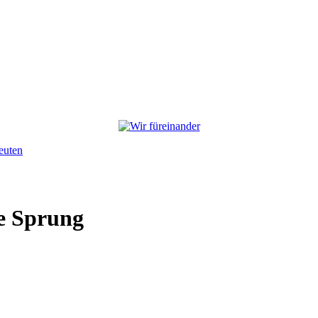
euten
ne Sprung