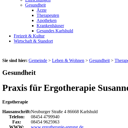
Gesundheit
Ärzte
Therapeuten
Apotheken
Krankenhäuser
Gesundes Karlshuld
Freizeit & Kultur
Wirtschaft & Standort
Sie sind hier:
Gemeinde
>
Leben & Wohnen
>
Gesundheit
>
Therap
Gesundheit
Praxis für Ergotherapie Susan
Ergotherapie
Hausanschrift:
Neuburger Straße 4
86668
Karlshuld
Telefon:
08454 4799940
Fax:
08454 9625963
WWW:
www.ergotherapie-sprung.de