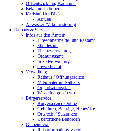
Ortsentwicklung Karlshuld
Bekanntmachungen
Karlshuld im Blick
Aktuell
Abwasser-/Vakuumstörung
Rathaus & Service
Infos aus den Ämtern
Einwohnermelde- und Passamt
Standesamt
Finanzverwaltung
Ordnungsamt
Sozialverwaltung
Gewerbeamt
Verwaltung
Rathaus / Öffnungszeiten
Mitarbeiter im Rathaus
Organisationsplan
Was erledige ich wo
Bürgerservice
Bürgerservice Online
Gebühren, Beiträge, Hebesätze
Ortsrecht / Satzungen
Überörtliche Behörden
Gemeinderat
Ratsinformationssystem