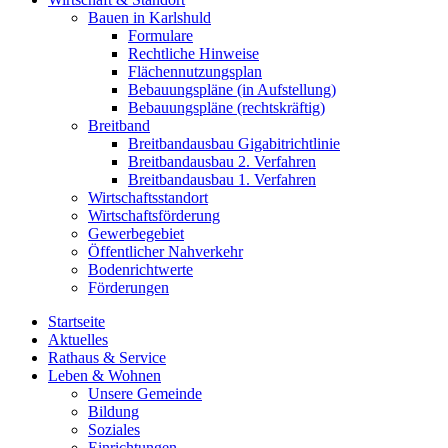
Bauen in Karlshuld
Formulare
Rechtliche Hinweise
Flächennutzungsplan
Bebauungspläne (in Aufstellung)
Bebauungspläne (rechtskräftig)
Breitband
Breitbandausbau Gigabitrichtlinie
Breitbandausbau 2. Verfahren
Breitbandausbau 1. Verfahren
Wirtschaftsstandort
Wirtschaftsförderung
Gewerbegebiet
Öffentlicher Nahverkehr
Bodenrichtwerte
Förderungen
Startseite
Aktuelles
Rathaus & Service
Leben & Wohnen
Unsere Gemeinde
Bildung
Soziales
Einrichtungen