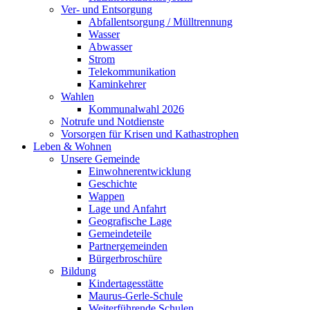
Ver- und Entsorgung
Abfallentsorgung / Mülltrennung
Wasser
Abwasser
Strom
Telekommunikation
Kaminkehrer
Wahlen
Kommunalwahl 2026
Notrufe und Notdienste
Vorsorgen für Krisen und Kathastrophen
Leben & Wohnen
Unsere Gemeinde
Einwohnerentwicklung
Geschichte
Wappen
Lage und Anfahrt
Geografische Lage
Gemeindeteile
Partnergemeinden
Bürgerbroschüre
Bildung
Kindertagesstätte
Maurus-Gerle-Schule
Weiterführende Schulen