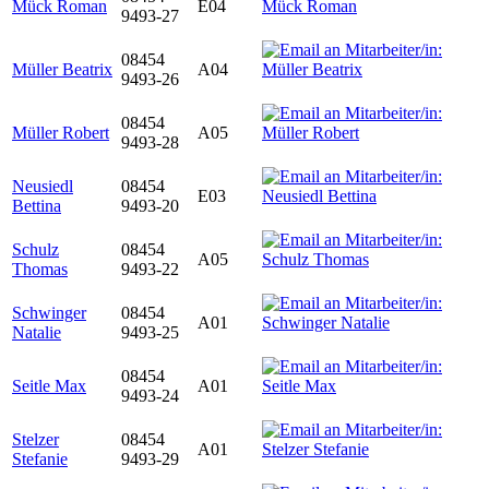
Mück Roman
E04
9493-27
08454
Müller Beatrix
A04
9493-26
08454
Müller Robert
A05
9493-28
Neusiedl
08454
E03
Bettina
9493-20
Schulz
08454
A05
Thomas
9493-22
Schwinger
08454
A01
Natalie
9493-25
08454
Seitle Max
A01
9493-24
Stelzer
08454
A01
Stefanie
9493-29