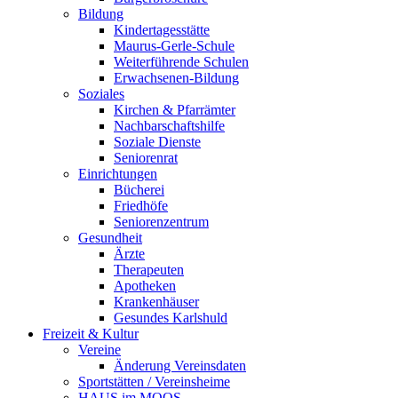
Bildung
Kindertagesstätte
Maurus-Gerle-Schule
Weiterführende Schulen
Erwachsenen-Bildung
Soziales
Kirchen & Pfarrämter
Nachbarschaftshilfe
Soziale Dienste
Seniorenrat
Einrichtungen
Bücherei
Friedhöfe
Seniorenzentrum
Gesundheit
Ärzte
Therapeuten
Apotheken
Krankenhäuser
Gesundes Karlshuld
Freizeit & Kultur
Vereine
Änderung Vereinsdaten
Sportstätten / Vereinsheime
HAUS im MOOS