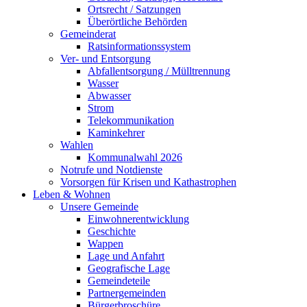
Ortsrecht / Satzungen
Überörtliche Behörden
Gemeinderat
Ratsinformationssystem
Ver- und Entsorgung
Abfallentsorgung / Mülltrennung
Wasser
Abwasser
Strom
Telekommunikation
Kaminkehrer
Wahlen
Kommunalwahl 2026
Notrufe und Notdienste
Vorsorgen für Krisen und Kathastrophen
Leben & Wohnen
Unsere Gemeinde
Einwohnerentwicklung
Geschichte
Wappen
Lage und Anfahrt
Geografische Lage
Gemeindeteile
Partnergemeinden
Bürgerbroschüre