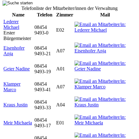
Telefonliste der Mitarbeiter/innen der Verwaltung
Name
Telefon
Zimmer
Mail
Lederer
Michael
08454
E02
Erster
9493-0
Bürgermeister
Eisenhofer
08454
A07
Anja
9493-21
08454
Geier Nadine
A01
9493-19
Klamper
08454
A07
Marco
9493-41
08454
Kraus Justin
A04
9493-33
08454
Meir Michaela
E01
9493-17
08454