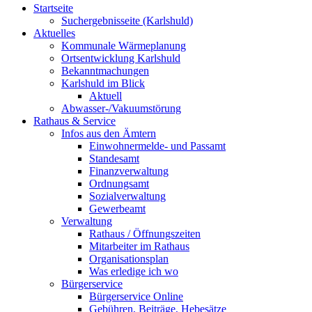
Startseite
Suchergebnisseite (Karlshuld)
Aktuelles
Kommunale Wärmeplanung
Ortsentwicklung Karlshuld
Bekanntmachungen
Karlshuld im Blick
Aktuell
Abwasser-/Vakuumstörung
Rathaus & Service
Infos aus den Ämtern
Einwohnermelde- und Passamt
Standesamt
Finanzverwaltung
Ordnungsamt
Sozialverwaltung
Gewerbeamt
Verwaltung
Rathaus / Öffnungszeiten
Mitarbeiter im Rathaus
Organisationsplan
Was erledige ich wo
Bürgerservice
Bürgerservice Online
Gebühren, Beiträge, Hebesätze