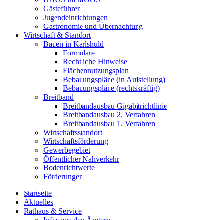
Gästeführer
Jugendeinrichtungen
Gastronomie und Übernachtung
Wirtschaft & Standort
Bauen in Karlshuld
Formulare
Rechtliche Hinweise
Flächennutzungsplan
Bebauungspläne (in Aufstellung)
Bebauungspläne (rechtskräftig)
Breitband
Breitbandausbau Gigabitrichtlinie
Breitbandausbau 2. Verfahren
Breitbandausbau 1. Verfahren
Wirtschaftsstandort
Wirtschaftsförderung
Gewerbegebiet
Öffentlicher Nahverkehr
Bodenrichtwerte
Förderungen
Startseite
Aktuelles
Rathaus & Service
Infos aus den Ämtern