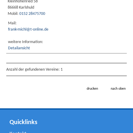
Kleinhohenried 58
86668 Karlshuld
Mobil:
0152 28475700
Mail:
frank-michl@t-online.de
weitere Information:
Detailansicht
Anzahl der gefundenen Vereine: 1
drucken
nach oben
Quicklinks