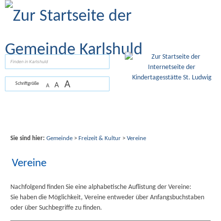
Zum Inhalt
,
zur Navigation
oder
zur Startseite
springen.
suchen
A
A
Schriftgröße
A
Sie sind hier:
Gemeinde
>
Freizeit & Kultur
>
Vereine
Vereine
Nachfolgend finden Sie eine alphabetische Auflistung der Vereine:
Sie haben die Möglichkeit, Vereine entweder über Anfangsbuchstaben
oder über Suchbegriffe zu finden.