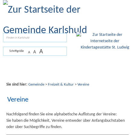
Zum Inhalt
,
zur Navigation
oder
zur Startseite
springen.
suchen
A
A
Schriftgröße
A
Sie sind hier:
Gemeinde
>
Freizeit & Kultur
>
Vereine
Vereine
Nachfolgend finden Sie eine alphabetische Auflistung der Vereine:
Sie haben die Möglichkeit, Vereine entweder über Anfangsbuchstaben
oder über Suchbegriffe zu finden.