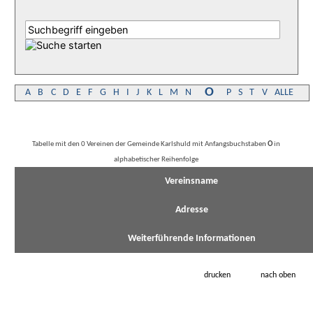
O
A
B
C
D
E
F
G
H
I
J
K
L
M
N
P
S
T
V
ALLE
Tabelle mit den 0 Vereinen der Gemeinde Karlshuld mit Anfangsbuchstaben
O
in
alphabetischer Reihenfolge
Vereinsname
Adresse
Weiterführende Informationen
drucken
nach oben